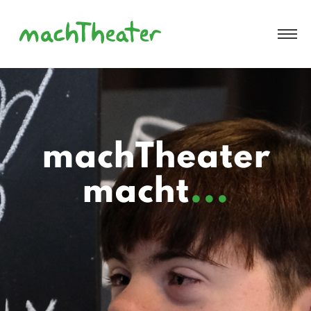
machTheater
macht
...