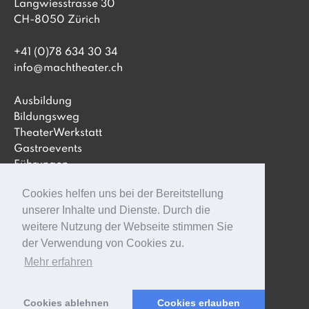
Langwiesstrasse 30
CH-8050 Zürich
+41 (0)78 634 30 34
info@machtheater.ch
Ausbildung
Bildungsweg
TheaterWerkstatt
Gastroevents
Führungen
Inszenierungen
Cookies helfen uns bei der Bereitstellung
Verein
unserer Inhalte und Dienste. Durch die
Newsletter abonnieren
weitere Nutzung der Webseite stimmen Sie
der Verwendung von Cookies zu.
AGB
Mehr erfahren
Impressum
Cookies ablehnen
Cookies erlauben