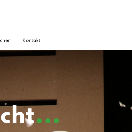
chen
Kontakt
cht
...