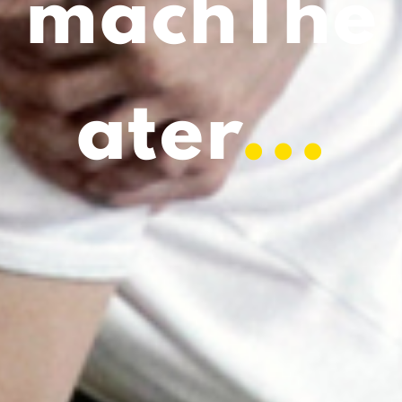
machThe
ater
...